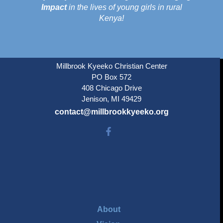
Impact
in the lives of young girls in rural
Kenya!
Millbrook Kyeeko Christian Center
PO Box 572
408 Chicago Drive
Jenison, MI 49429
contact@millbrookkyeeko.org
About